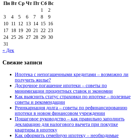
Пн
Вт
Ср
Чт
Пт
Сб
Вс
1
2
3
4
5
6
7
8
9
10
11
12
13
14
15
16
17
18
19
20
21
22
23
24
25
26
27
28
29
30
31
« Дек
Свежие записи
Ипотека с непогашенными кредитами – возможно ли
получить жилье?
Досрочное погашение ипотеки – советы по
минимизации процентных ставок и экономии
Как выяснить статус страховки по ипотеке – полезные
советы и рекомендации
Реинкарнация долга – советы по рефинансированию
ипотеки в новом финансовом учреждении
Пошаговое руководство – как правильно заполнить
декларацию для налогового вычета при покупке
квартиры в ипотеку
Как оформить семейную ипотеку – необходимые