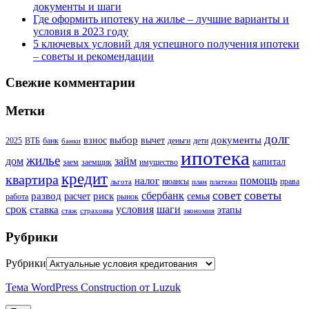
документы и шаги
Где оформить ипотеку на жилье – лучшие варианты и
условия в 2023 году
5 ключевых условий для успешного получения ипотеки
– советы и рекомендации
Свежие комментарии
Метки
долг
выбор
документы
взнос
вычет
2025
ВТБ
банк
деньги
дети
банки
ипотека
жилье
дом
займ
капитал
заем
заемщик
имущество
кредит
квартира
помощь
налог
нюансы
права
льгота
план
платежи
совет
советы
сбербанк
развод
риск
расчет
семья
работа
рынок
шаги
срок
условия
ставка
этапы
стаж
страховка
экономия
Рубрики
Рубрики
Тема WordPress Construction от Luzuk