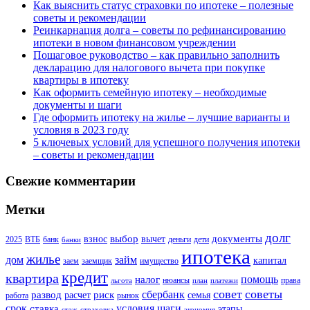
Как выяснить статус страховки по ипотеке – полезные
советы и рекомендации
Реинкарнация долга – советы по рефинансированию
ипотеки в новом финансовом учреждении
Пошаговое руководство – как правильно заполнить
декларацию для налогового вычета при покупке
квартиры в ипотеку
Как оформить семейную ипотеку – необходимые
документы и шаги
Где оформить ипотеку на жилье – лучшие варианты и
условия в 2023 году
5 ключевых условий для успешного получения ипотеки
– советы и рекомендации
Свежие комментарии
Метки
долг
выбор
документы
взнос
вычет
2025
ВТБ
банк
деньги
дети
банки
ипотека
жилье
дом
займ
капитал
заем
заемщик
имущество
кредит
квартира
помощь
налог
нюансы
права
льгота
план
платежи
совет
советы
сбербанк
развод
риск
расчет
семья
работа
рынок
шаги
срок
условия
ставка
этапы
стаж
страховка
экономия