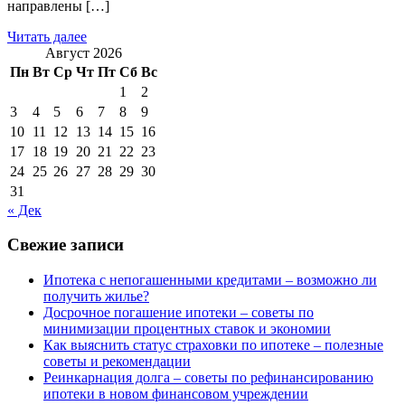
направлены […]
Читать далее
Август 2026
Пн
Вт
Ср
Чт
Пт
Сб
Вс
1
2
3
4
5
6
7
8
9
10
11
12
13
14
15
16
17
18
19
20
21
22
23
24
25
26
27
28
29
30
31
« Дек
Свежие записи
Ипотека с непогашенными кредитами – возможно ли
получить жилье?
Досрочное погашение ипотеки – советы по
минимизации процентных ставок и экономии
Как выяснить статус страховки по ипотеке – полезные
советы и рекомендации
Реинкарнация долга – советы по рефинансированию
ипотеки в новом финансовом учреждении