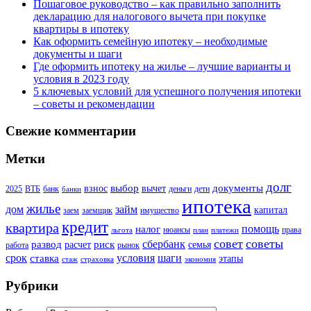
Пошаговое руководство – как правильно заполнить
декларацию для налогового вычета при покупке
квартиры в ипотеку
Как оформить семейную ипотеку – необходимые
документы и шаги
Где оформить ипотеку на жилье – лучшие варианты и
условия в 2023 году
5 ключевых условий для успешного получения ипотеки
– советы и рекомендации
Свежие комментарии
Метки
долг
выбор
документы
взнос
вычет
2025
ВТБ
банк
деньги
дети
банки
ипотека
жилье
дом
займ
капитал
заем
заемщик
имущество
кредит
квартира
помощь
налог
нюансы
права
льгота
план
платежи
совет
советы
сбербанк
развод
риск
расчет
семья
работа
рынок
шаги
срок
условия
ставка
этапы
стаж
страховка
экономия
Рубрики