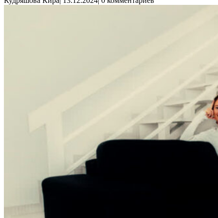
Кудряшова Кира
|
13.12.2024
|
0 комментариев