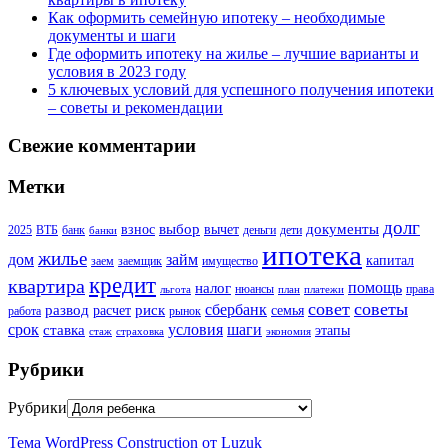
Как оформить семейную ипотеку – необходимые
документы и шаги
Где оформить ипотеку на жилье – лучшие варианты и
условия в 2023 году
5 ключевых условий для успешного получения ипотеки
– советы и рекомендации
Свежие комментарии
Метки
долг
выбор
документы
взнос
вычет
2025
ВТБ
банк
деньги
дети
банки
ипотека
жилье
дом
займ
капитал
заем
заемщик
имущество
кредит
квартира
помощь
налог
нюансы
права
льгота
план
платежи
совет
советы
сбербанк
развод
риск
расчет
семья
работа
рынок
шаги
срок
условия
ставка
этапы
стаж
страховка
экономия
Рубрики
Рубрики
Тема WordPress Construction от Luzuk