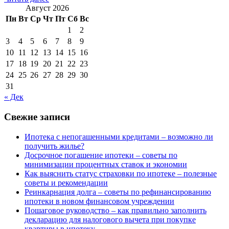
Август 2026
Пн
Вт
Ср
Чт
Пт
Сб
Вс
1
2
3
4
5
6
7
8
9
10
11
12
13
14
15
16
17
18
19
20
21
22
23
24
25
26
27
28
29
30
31
« Дек
Свежие записи
Ипотека с непогашенными кредитами – возможно ли
получить жилье?
Досрочное погашение ипотеки – советы по
минимизации процентных ставок и экономии
Как выяснить статус страховки по ипотеке – полезные
советы и рекомендации
Реинкарнация долга – советы по рефинансированию
ипотеки в новом финансовом учреждении
Пошаговое руководство – как правильно заполнить
декларацию для налогового вычета при покупке
квартиры в ипотеку