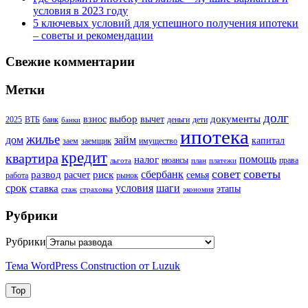
условия в 2023 году
5 ключевых условий для успешного получения ипотеки
– советы и рекомендации
Свежие комментарии
Метки
долг
выбор
документы
взнос
вычет
2025
ВТБ
банк
деньги
дети
банки
ипотека
жилье
дом
займ
капитал
заем
заемщик
имущество
кредит
квартира
помощь
налог
нюансы
права
льгота
план
платежи
совет
советы
сбербанк
развод
риск
расчет
семья
работа
рынок
шаги
срок
условия
ставка
этапы
стаж
страховка
экономия
Рубрики
Рубрики
Тема WordPress Construction от Luzuk
Top