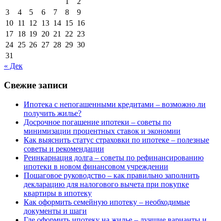
1
2
3
4
5
6
7
8
9
10
11
12
13
14
15
16
17
18
19
20
21
22
23
24
25
26
27
28
29
30
31
« Дек
Свежие записи
Ипотека с непогашенными кредитами – возможно ли
получить жилье?
Досрочное погашение ипотеки – советы по
минимизации процентных ставок и экономии
Как выяснить статус страховки по ипотеке – полезные
советы и рекомендации
Реинкарнация долга – советы по рефинансированию
ипотеки в новом финансовом учреждении
Пошаговое руководство – как правильно заполнить
декларацию для налогового вычета при покупке
квартиры в ипотеку
Как оформить семейную ипотеку – необходимые
документы и шаги
Где оформить ипотеку на жилье – лучшие варианты и