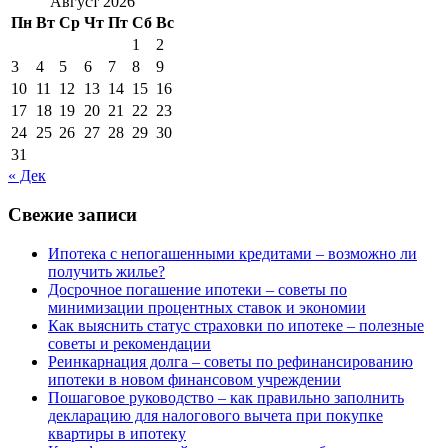
Август 2026
Пн
Вт
Ср
Чт
Пт
Сб
Вс
1
2
3
4
5
6
7
8
9
10
11
12
13
14
15
16
17
18
19
20
21
22
23
24
25
26
27
28
29
30
31
« Дек
Свежие записи
Ипотека с непогашенными кредитами – возможно ли
получить жилье?
Досрочное погашение ипотеки – советы по
минимизации процентных ставок и экономии
Как выяснить статус страховки по ипотеке – полезные
советы и рекомендации
Реинкарнация долга – советы по рефинансированию
ипотеки в новом финансовом учреждении
Пошаговое руководство – как правильно заполнить
декларацию для налогового вычета при покупке
квартиры в ипотеку