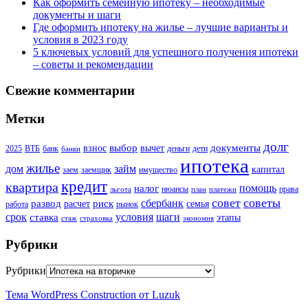
Как оформить семейную ипотеку – необходимые
документы и шаги
Где оформить ипотеку на жилье – лучшие варианты и
условия в 2023 году
5 ключевых условий для успешного получения ипотеки
– советы и рекомендации
Свежие комментарии
Метки
долг
выбор
документы
взнос
вычет
2025
ВТБ
банк
деньги
дети
банки
ипотека
жилье
дом
займ
капитал
заем
заемщик
имущество
кредит
квартира
помощь
налог
нюансы
права
льгота
план
платежи
совет
советы
сбербанк
развод
риск
расчет
семья
работа
рынок
шаги
срок
условия
ставка
этапы
стаж
страховка
экономия
Рубрики
Рубрики
Тема WordPress Construction от Luzuk