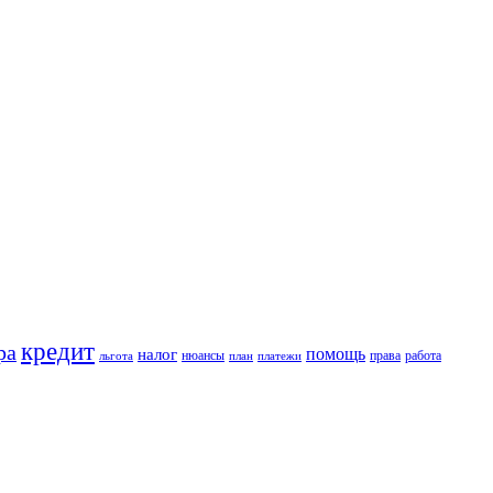
кредит
ра
помощь
налог
нюансы
права
работа
льгота
план
платежи