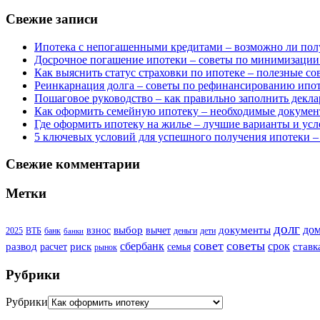
Свежие записи
Ипотека с непогашенными кредитами – возможно ли пол
Досрочное погашение ипотеки – советы по минимизации
Как выяснить статус страховки по ипотеке – полезные с
Реинкарнация долга – советы по рефинансированию ипо
Пошаговое руководство – как правильно заполнить декла
Как оформить семейную ипотеку – необходимые докумен
Где оформить ипотеку на жилье – лучшие варианты и усл
5 ключевых условий для успешного получения ипотеки –
Свежие комментарии
Метки
долг
до
выбор
документы
взнос
вычет
2025
ВТБ
банк
деньги
дети
банки
совет
советы
сбербанк
срок
развод
риск
ставк
расчет
семья
рынок
Рубрики
Рубрики