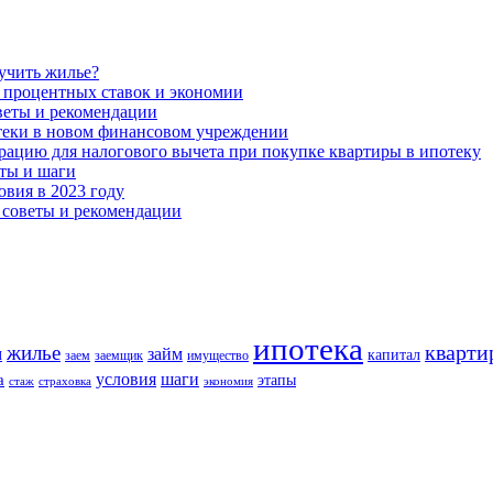
учить жилье?
 процентных ставок и экономии
оветы и рекомендации
теки в новом финансовом учреждении
рацию для налогового вычета при покупке квартиры в ипотеку
ты и шаги
овия в 2023 году
 советы и рекомендации
ипотека
кварти
жилье
м
займ
капитал
заем
заемщик
имущество
шаги
условия
а
этапы
стаж
страховка
экономия