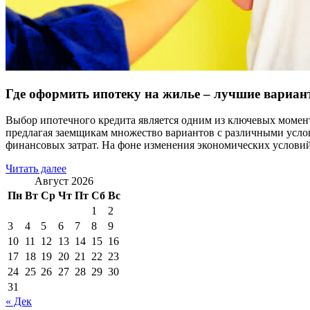
Где оформить ипотеку на жилье – лучшие вариант
Выбор ипотечного кредита является одним из ключевых момент
предлагая заемщикам множество вариантов с различными усло
финансовых затрат. На фоне изменения экономических условий
Читать далее
Август 2026
Пн
Вт
Ср
Чт
Пт
Сб
Вс
1
2
3
4
5
6
7
8
9
10
11
12
13
14
15
16
17
18
19
20
21
22
23
24
25
26
27
28
29
30
31
« Дек