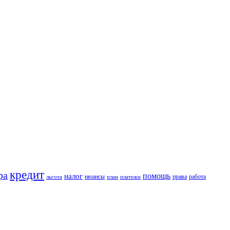
кредит
ра
помощь
налог
нюансы
права
работа
льгота
план
платежи