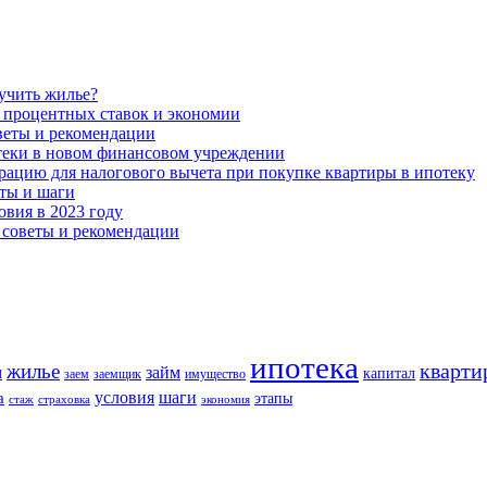
учить жилье?
 процентных ставок и экономии
оветы и рекомендации
теки в новом финансовом учреждении
рацию для налогового вычета при покупке квартиры в ипотеку
ты и шаги
овия в 2023 году
 советы и рекомендации
ипотека
кварти
жилье
м
займ
капитал
заем
заемщик
имущество
шаги
условия
а
этапы
стаж
страховка
экономия