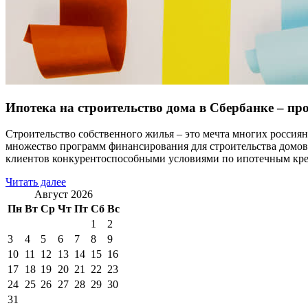
Ипотека на строительство дома в Сбербанке – пр
Строительство собственного жилья – это мечта многих россиян,
множество программ финансирования для строительства домов,
клиентов конкурентоспособными условиями по ипотечным кред
Читать далее
Август 2026
Пн
Вт
Ср
Чт
Пт
Сб
Вс
1
2
3
4
5
6
7
8
9
10
11
12
13
14
15
16
17
18
19
20
21
22
23
24
25
26
27
28
29
30
31