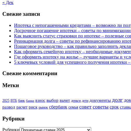
« Дек
Свежие записи
Ипотека с непогашенными кредитами – возможно ли пол
Досрочное погашение ипотеки – советы по минимизации
Как выяснить статус страховки по ипотеке – полезные с
Реинкарнация долга – советы по рефинансированию ипо
Пошаговое руководство – как правильно заполнить декла
Как оформить семейную ипотеку – необходимые докумен
Где оформить ипотеку на жилье – лучшие варианты и усл
5 ключевых условий для успешного получения ипотеки –
Свежие комментарии
Метки
долг
до
выбор
документы
взнос
вычет
2025
ВТБ
банк
деньги
дети
банки
совет
советы
сбербанк
срок
развод
риск
ставк
расчет
семья
рынок
Рубрики
Рубрики