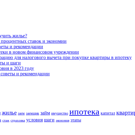
учить жилье?
 процентных ставок и экономии
оветы и рекомендации
теки в новом финансовом учреждении
рацию для налогового вычета при покупке квартиры в ипотеку
ты и шаги
овия в 2023 году
 советы и рекомендации
ипотека
кварти
жилье
м
займ
капитал
заем
заемщик
имущество
шаги
условия
а
этапы
стаж
страховка
экономия