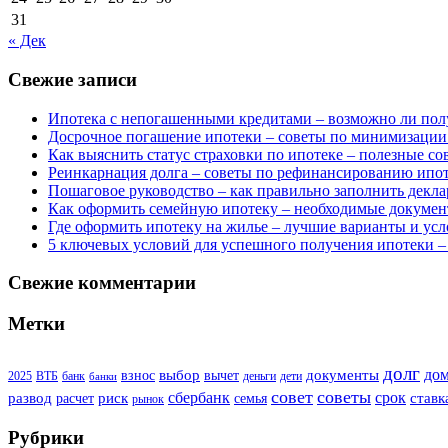
31
« Дек
Свежие записи
Ипотека с непогашенными кредитами – возможно ли пол
Досрочное погашение ипотеки – советы по минимизации
Как выяснить статус страховки по ипотеке – полезные с
Реинкарнация долга – советы по рефинансированию ипо
Пошаговое руководство – как правильно заполнить декла
Как оформить семейную ипотеку – необходимые докумен
Где оформить ипотеку на жилье – лучшие варианты и усл
5 ключевых условий для успешного получения ипотеки –
Свежие комментарии
Метки
долг
до
выбор
документы
взнос
вычет
2025
ВТБ
банк
деньги
дети
банки
совет
советы
сбербанк
срок
развод
риск
ставк
расчет
семья
рынок
Рубрики