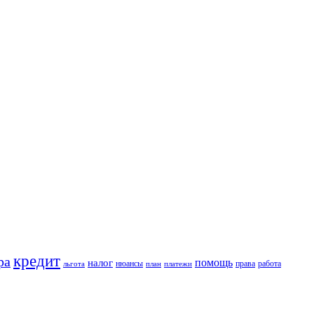
кредит
ра
помощь
налог
нюансы
права
работа
льгота
план
платежи