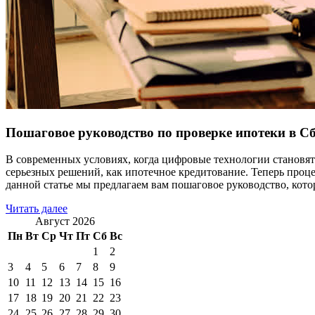
Пошаговое руководство по проверке ипотеки в С
В современных условиях, когда цифровые технологии становят
серьезных решений, как ипотечное кредитование. Теперь проц
данной статье мы предлагаем вам пошаговое руководство, кото
Читать далее
Август 2026
Пн
Вт
Ср
Чт
Пт
Сб
Вс
1
2
3
4
5
6
7
8
9
10
11
12
13
14
15
16
17
18
19
20
21
22
23
24
25
26
27
28
29
30