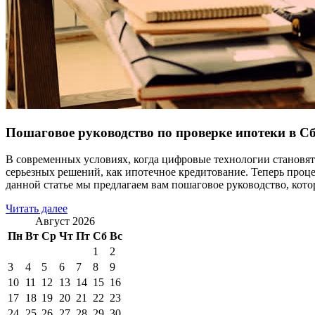
Пошаговое руководство по проверке ипотеки в С
В современных условиях, когда цифровые технологии становят
серьезных решений, как ипотечное кредитование. Теперь проц
данной статье мы предлагаем вам пошаговое руководство, кото
Читать далее
Август 2026
Пн
Вт
Ср
Чт
Пт
Сб
Вс
1
2
3
4
5
6
7
8
9
10
11
12
13
14
15
16
17
18
19
20
21
22
23
24
25
26
27
28
29
30