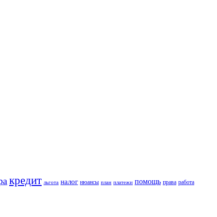
кредит
ра
помощь
налог
нюансы
права
работа
льгота
план
платежи