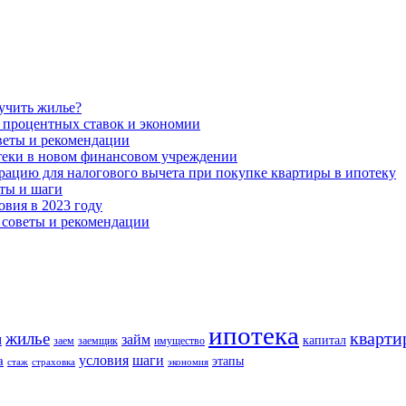
учить жилье?
 процентных ставок и экономии
оветы и рекомендации
теки в новом финансовом учреждении
рацию для налогового вычета при покупке квартиры в ипотеку
ты и шаги
овия в 2023 году
 советы и рекомендации
ипотека
кварти
жилье
м
займ
капитал
заем
заемщик
имущество
шаги
условия
а
этапы
стаж
страховка
экономия