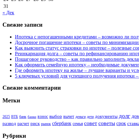
31
« Дек
Свежие записи
Ипотека с непогашенными кредитами – возможно ли пол
Досрочное погашение ипотеки – советы по минимизации
Как выяснить статус страховки по ипотеке – полезные с
Реинкарнация долга – советы по рефинансированию ипо
Пошаговое руководство – как правильно заполнить декла
Как оформить семейную ипотеку – необходимые докумен
Где оформить ипотеку на жилье – лучшие варианты и усл
5 ключевых условий для успешного получения ипотеки –
Свежие комментарии
Метки
долг
до
выбор
документы
взнос
вычет
2025
ВТБ
банк
деньги
дети
банки
совет
советы
сбербанк
срок
развод
риск
ставк
расчет
семья
рынок
Рубрики