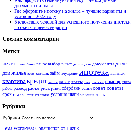
Как оформить семейную ипотеку – необходимые
документы и шаги
Где оформить ипотеку на жилье – лучшие варианты и
условия в 2023 году
5 ключевых условий для успешного получения ипотеки
– советы и рекомендации
Свежие комментарии
Метки
долг
выбор
документы
взнос
вычет
2025
ВТБ
банк
деньги
дети
банки
ипотека
жилье
дом
займ
капитал
заем
заемщик
имущество
кредит
квартира
помощь
налог
нюансы
права
льгота
план
платежи
совет
советы
сбербанк
развод
риск
расчет
семья
работа
рынок
шаги
срок
условия
ставка
этапы
стаж
страховка
экономия
Рубрики
Рубрики
Тема WordPress Construction от Luzuk