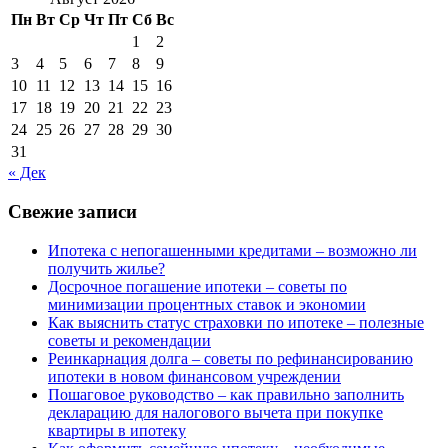
Пн
Вт
Ср
Чт
Пт
Сб
Вс
1
2
3
4
5
6
7
8
9
10
11
12
13
14
15
16
17
18
19
20
21
22
23
24
25
26
27
28
29
30
31
« Дек
Свежие записи
Ипотека с непогашенными кредитами – возможно ли
получить жилье?
Досрочное погашение ипотеки – советы по
минимизации процентных ставок и экономии
Как выяснить статус страховки по ипотеке – полезные
советы и рекомендации
Реинкарнация долга – советы по рефинансированию
ипотеки в новом финансовом учреждении
Пошаговое руководство – как правильно заполнить
декларацию для налогового вычета при покупке
квартиры в ипотеку