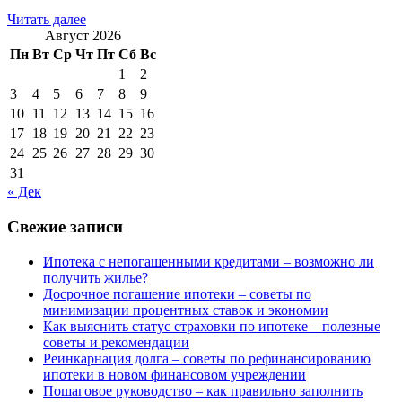
Читать далее
Август 2026
Пн
Вт
Ср
Чт
Пт
Сб
Вс
1
2
3
4
5
6
7
8
9
10
11
12
13
14
15
16
17
18
19
20
21
22
23
24
25
26
27
28
29
30
31
« Дек
Свежие записи
Ипотека с непогашенными кредитами – возможно ли
получить жилье?
Досрочное погашение ипотеки – советы по
минимизации процентных ставок и экономии
Как выяснить статус страховки по ипотеке – полезные
советы и рекомендации
Реинкарнация долга – советы по рефинансированию
ипотеки в новом финансовом учреждении
Пошаговое руководство – как правильно заполнить