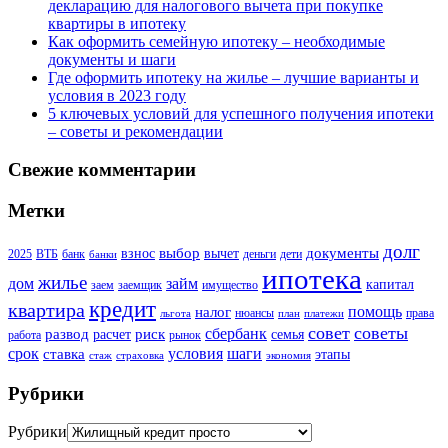
декларацию для налогового вычета при покупке
квартиры в ипотеку
Как оформить семейную ипотеку – необходимые
документы и шаги
Где оформить ипотеку на жилье – лучшие варианты и
условия в 2023 году
5 ключевых условий для успешного получения ипотеки
– советы и рекомендации
Свежие комментарии
Метки
долг
выбор
документы
взнос
вычет
2025
ВТБ
банк
деньги
дети
банки
ипотека
жилье
дом
займ
капитал
заем
заемщик
имущество
кредит
квартира
помощь
налог
нюансы
права
льгота
план
платежи
совет
советы
сбербанк
развод
риск
расчет
семья
работа
рынок
шаги
срок
условия
ставка
этапы
стаж
страховка
экономия
Рубрики
Рубрики