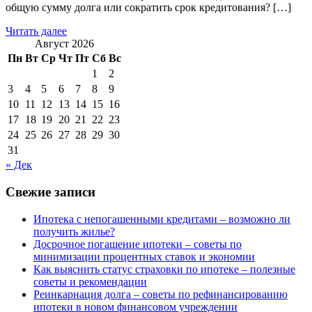
общую сумму долга или сократить срок кредитования? […]
Читать далее
Август 2026
Пн
Вт
Ср
Чт
Пт
Сб
Вс
1
2
3
4
5
6
7
8
9
10
11
12
13
14
15
16
17
18
19
20
21
22
23
24
25
26
27
28
29
30
31
« Дек
Свежие записи
Ипотека с непогашенными кредитами – возможно ли
получить жилье?
Досрочное погашение ипотеки – советы по
минимизации процентных ставок и экономии
Как выяснить статус страховки по ипотеке – полезные
советы и рекомендации
Реинкарнация долга – советы по рефинансированию
ипотеки в новом финансовом учреждении