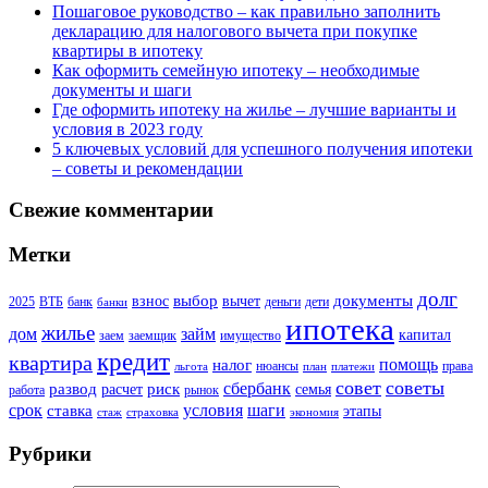
Пошаговое руководство – как правильно заполнить
декларацию для налогового вычета при покупке
квартиры в ипотеку
Как оформить семейную ипотеку – необходимые
документы и шаги
Где оформить ипотеку на жилье – лучшие варианты и
условия в 2023 году
5 ключевых условий для успешного получения ипотеки
– советы и рекомендации
Свежие комментарии
Метки
долг
выбор
документы
взнос
вычет
2025
ВТБ
банк
деньги
дети
банки
ипотека
жилье
дом
займ
капитал
заем
заемщик
имущество
кредит
квартира
помощь
налог
нюансы
права
льгота
план
платежи
совет
советы
сбербанк
развод
риск
расчет
семья
работа
рынок
шаги
срок
условия
ставка
этапы
стаж
страховка
экономия
Рубрики