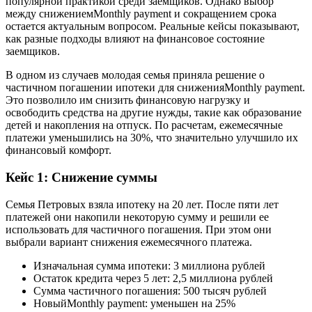
популярной практикой среди заемщиков. Однако выбор
между снижениемMonthly payment и сокращением срока
остается актуальным вопросом. Реальные кейсы показывают,
как разные подходы влияют на финансовое состояние
заемщиков.
В одном из случаев молодая семья приняла решение о
частичном погашении ипотеки для сниженияMonthly payment.
Это позволило им снизить финансовую нагрузку и
освободить средства на другие нужды, такие как образование
детей и накопления на отпуск. По расчетам, ежемесячные
платежи уменьшились на 30%, что значительно улучшило их
финансовый комфорт.
Кейс 1: Снижение суммы
Семья Петровых взяла ипотеку на 20 лет. После пяти лет
платежей они накопили некоторую сумму и решили ее
использовать для частичного погашения. При этом они
выбрали вариант снижения ежемесячного платежа.
Изначальная сумма ипотеки: 3 миллиона рублей
Остаток кредита через 5 лет: 2,5 миллиона рублей
Сумма частичного погашения: 500 тысяч рублей
НовыйMonthly payment: уменьшен на 25%