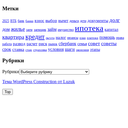
Метки
долг
выбор
документы
взнос
вычет
2025
ВТБ
банк
деньги
дети
банки
ипотека
жилье
дом
займ
капитал
заем
заемщик
имущество
кредит
квартира
помощь
налог
нюансы
права
льгота
план
платежи
совет
советы
сбербанк
развод
риск
расчет
семья
работа
рынок
шаги
срок
условия
ставка
этапы
стаж
страховка
экономия
Рубрики
Рубрики
Тема WordPress Construction от Luzuk
Top