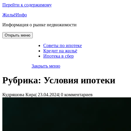
Перейти к содержимому
ЖильёИнфо
Информация о рынке недвижимости
Открыть меню
Советы по ипотеке
Кредит на жильё
Ипотека в сбер
Закрыть меню
Рубрика:
Условия ипотеки
Кудряшова Кира
|
23.04.2024
|
0 комментариев