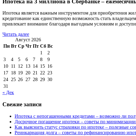
Ипотека на 3 миллиона в Сбербанке – ежемесячн
Ипотека является важным инструментом для приобретения жил
кредитование как единственную возможность стать владельцем
привлекает внимание благодаря выгодным условиям и доступн
Читать далее
Август 2026
Пн
Вт
Ср
Чт
Пт
Сб
Вс
1
2
3
4
5
6
7
8
9
10
11
12
13
14
15
16
17
18
19
20
21
22
23
24
25
26
27
28
29
30
31
« Дек
Свежие записи
Ипотека с непогашенными кредитами – возможно ли пол
Досрочное погашение ипотеки – советы по минимизации
Как выяснить статус страховки по ипотеке – полезные с
Реинкарнация долга – советы по рефинансированию ипо