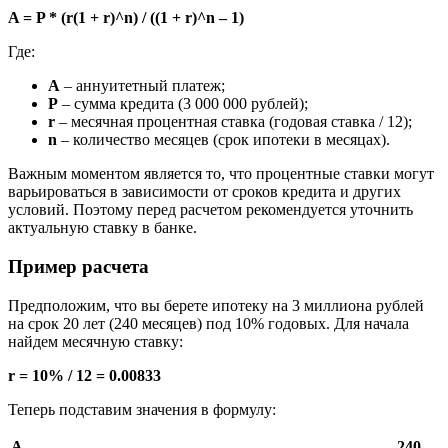
A = P * (r(1 + r)^n) / ((1 + r)^n – 1)
Где:
A
– аннуитетный платеж;
P
– сумма кредита (3 000 000 рублей);
r
– месячная процентная ставка (годовая ставка / 12);
n
– количество месяцев (срок ипотеки в месяцах).
Важным моментом является то, что процентные ставки могут
варьироваться в зависимости от сроков кредита и других
условий. Поэтому перед расчетом рекомендуется уточнить
актуальную ставку в банке.
Пример расчета
Предположим, что вы берете ипотеку на 3 миллиона рублей
на срок 20 лет (240 месяцев) под 10% годовых. Для начала
найдем месячную ставку:
r = 10% / 12 = 0.00833
Теперь подставим значения в формулу:
A
240