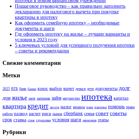
ипотеки в новом финансовом учреждении
Пошаговое руководство – как правильно заполнить
декларацию для налогового вычета при покупке
квартиры в ипотеку
Как оформить семейную ипотеку – необходимые
документы и шаги
Где оформить ипотеку на жилье – лучшие варианты и
условия в 2023 году
5 ключевых условий для успешного получения ипотеки
– советы и рекомендации
Свежие комментарии
Метки
долг
выбор
документы
взнос
вычет
2025
ВТБ
банк
деньги
дети
банки
ипотека
жилье
дом
займ
капитал
заем
заемщик
имущество
кредит
квартира
помощь
налог
нюансы
права
льгота
план
платежи
совет
советы
сбербанк
развод
риск
расчет
семья
работа
рынок
шаги
срок
условия
ставка
этапы
стаж
страховка
экономия
Рубрики