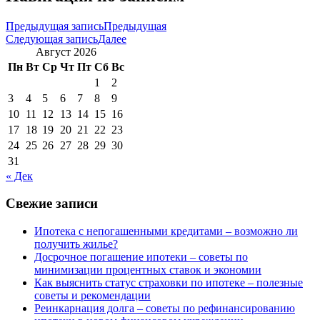
Предыдущая запись
Предыдущая
Следующая запись
Далее
Август 2026
Пн
Вт
Ср
Чт
Пт
Сб
Вс
1
2
3
4
5
6
7
8
9
10
11
12
13
14
15
16
17
18
19
20
21
22
23
24
25
26
27
28
29
30
31
« Дек
Свежие записи
Ипотека с непогашенными кредитами – возможно ли
получить жилье?
Досрочное погашение ипотеки – советы по
минимизации процентных ставок и экономии
Как выяснить статус страховки по ипотеке – полезные
советы и рекомендации
Реинкарнация долга – советы по рефинансированию