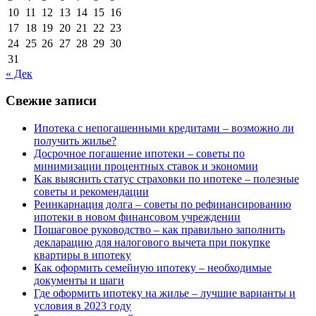
10
11
12
13
14
15
16
17
18
19
20
21
22
23
24
25
26
27
28
29
30
31
« Дек
Свежие записи
Ипотека с непогашенными кредитами – возможно ли
получить жилье?
Досрочное погашение ипотеки – советы по
минимизации процентных ставок и экономии
Как выяснить статус страховки по ипотеке – полезные
советы и рекомендации
Реинкарнация долга – советы по рефинансированию
ипотеки в новом финансовом учреждении
Пошаговое руководство – как правильно заполнить
декларацию для налогового вычета при покупке
квартиры в ипотеку
Как оформить семейную ипотеку – необходимые
документы и шаги
Где оформить ипотеку на жилье – лучшие варианты и
условия в 2023 году