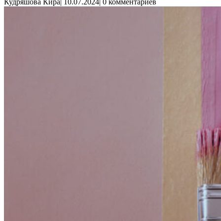
Кудряшова Кира
|
10.07.2024
|
0 комментариев