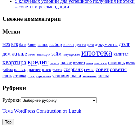
5 ключевых условий для успешного получения ипотеки
– советы и рекомендации
Свежие комментарии
Метки
долг
выбор
документы
взнос
вычет
2025
ВТБ
банк
деньги
дети
банки
ипотека
жилье
дом
займ
капитал
заем
заемщик
имущество
кредит
квартира
помощь
налог
нюансы
права
льгота
план
платежи
совет
советы
сбербанк
развод
риск
расчет
семья
работа
рынок
шаги
срок
условия
ставка
этапы
стаж
страховка
экономия
Рубрики
Рубрики
Тема WordPress Construction от Luzuk
Top