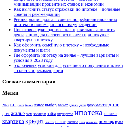
минимизации процентных ставок и экономии
Как выяснить статус страховки по ипотеке – полезные
советы и рекомендации
Реинкарнация долга – советы по рефинансированию
ипотеки в новом финансовом учреждении
Пошаговое руководство – как правильно заполнить
декларацию для налогового вычета при покупке
квартиры в ипотеку
Как оформить семейную ипотеку – необходимые
документы и шаги
Где оформить ипотеку на жилье – лучшие варианты и
условия в 2023 году
5 ключевых условий для успешного получения ипотеки
– советы и рекомендации
Свежие комментарии
Метки
долг
выбор
документы
взнос
вычет
2025
ВТБ
банк
деньги
дети
банки
ипотека
жилье
дом
займ
капитал
заем
заемщик
имущество
кредит
квартира
помощь
налог
нюансы
права
льгота
план
платежи