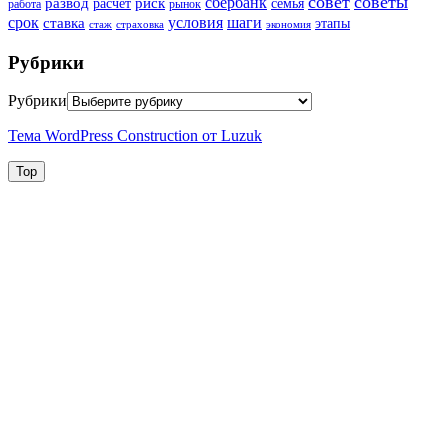
совет
советы
сбербанк
развод
риск
расчет
семья
работа
рынок
шаги
срок
условия
ставка
этапы
стаж
страховка
экономия
Рубрики
Рубрики
Тема WordPress Construction от Luzuk
Top