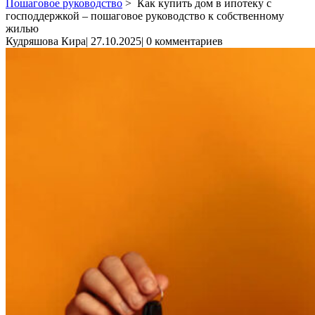
Пошаговое руководство
>
Как купить дом в ипотеку с
господдержкой – пошаговое руководство к собственному
жилью
Кудряшова Кира
|
27.10.2025
|
0 комментариев