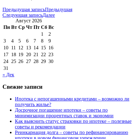
Предыдущая запись
Предыдущая
Следующая запись
Далее
Август 2026
Пн
Вт
Ср
Чт
Пт
Сб
Вс
1
2
3
4
5
6
7
8
9
10
11
12
13
14
15
16
17
18
19
20
21
22
23
24
25
26
27
28
29
30
31
« Дек
Свежие записи
Ипотека с непогашенными кредитами – возможно ли
получить жилье?
Досрочное погашение ипотеки – советы по
минимизации процентных ставок и экономии
Как выяснить статус страховки по ипотеке – полезные
советы и рекомендации
Реинкарнация долга – советы по рефинансированию
ипотеки в новом финансовом учреждении