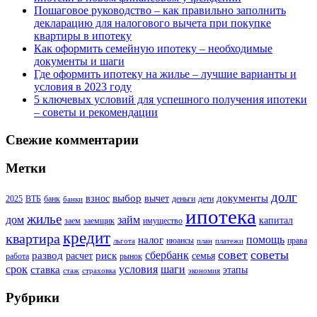
Пошаговое руководство – как правильно заполнить
декларацию для налогового вычета при покупке
квартиры в ипотеку
Как оформить семейную ипотеку – необходимые
документы и шаги
Где оформить ипотеку на жилье – лучшие варианты и
условия в 2023 году
5 ключевых условий для успешного получения ипотеки
– советы и рекомендации
Свежие комментарии
Метки
долг
выбор
документы
взнос
вычет
2025
ВТБ
банк
деньги
дети
банки
ипотека
жилье
дом
займ
капитал
заем
заемщик
имущество
кредит
квартира
помощь
налог
нюансы
права
льгота
план
платежи
совет
советы
сбербанк
развод
риск
расчет
семья
работа
рынок
шаги
срок
условия
ставка
этапы
стаж
страховка
экономия
Рубрики